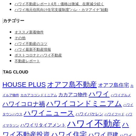
ハワイ不動産レポート4月：価格は微減、在庫減少続く
ハワイ地元住民向け住宅支援制度”ハレ・カマアイナ”始動
カテゴリー
オススメ新着物件
その他
ハワイ不動産のコツ
ハワイ最新不動産情報
ポストコロナとハワイ不動産
不動産レポート
TAG CLOUD
オアフ島不動産
HOUSE PLUS
オアフ島住宅
カ
ハワイ
カカアコ物件
イルア物件
カカアココンドミニアム
ハワイグルメ
ハワイコンドミニアム
ハワイコロナ禍
ハワイ
ハワイニュース
ハワイバケレン
タウンハウス
ハワイフード
ハワ
ハワイ不動産
ハ
ハワイリタイアメント
イマラソン
ハワイ住宅
ワイ不動産投資
ハワイ戸建
ハワイ