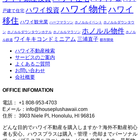
ハワイ物件
ハワイ
ハワイ投資
戸建て住宅
移住
ハワイ観光業
ハーフマラソン
ホノルルイベント
ホノルルダウンタウ
ホノルル物件
ン
ホノルルダウンタウンホテル
ホノルルマラソン
ホノル
ワイキキコンドミニアム
三浦直子
ル鉄道
都市開発
ハワイ不動産検索
サービスのご案内
よくあるご質問
お問い合わせ
会社概要
OFFICE INFOMATION
電話： +1 808-953-4703
Eメール：info@houseplushawaii.com
住所： 3903 Niele Pl, Honolulu, HI 96816
どんな目的でハワイ不動産を購入しますか？海外不動産初心
者も安心。ハウスプラスは購入・管理・売却までパーソナル