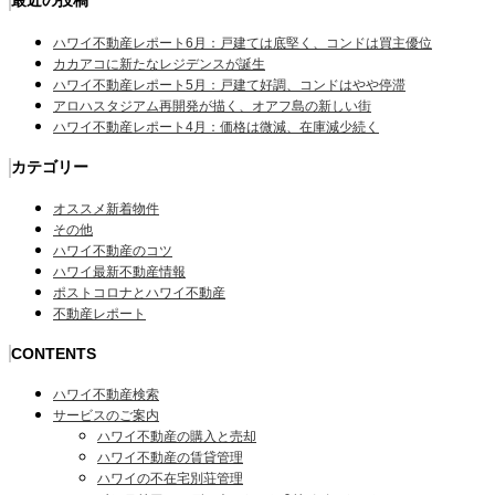
最近の投稿
ハワイ不動産レポート6月：戸建ては底堅く、コンドは買主優位
カカアコに新たなレジデンスが誕生
ハワイ不動産レポート5月：戸建て好調、コンドはやや停滞
アロハスタジアム再開発が描く、オアフ島の新しい街
ハワイ不動産レポート4月：価格は微減、在庫減少続く
カテゴリー
オススメ新着物件
その他
ハワイ不動産のコツ
ハワイ最新不動産情報
ポストコロナとハワイ不動産
不動産レポート
CONTENTS
ハワイ不動産検索
サービスのご案内
ハワイ不動産の購入と売却
ハワイ不動産の賃貸管理
ハワイの不在宅別荘管理