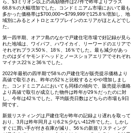
ら、$3ミリオン以上の高額物件は27件で昨年よりプラス
68.8％の大幅増加でした。コンドミニアム市場において最も
多かった価格帯は$700,000〜$799,999で125.8％増加し、地
域別にみるとメトロとエワプレインのエリアがほとんどでし
た。
第一四半期、オアフ島のなかで戸建住宅市場で好記録が見ら
れた地域は、ワイパフ、ハワイカイ、リーワードのエリアで
それぞれプラス50％、18％、16％でした。最も減少があっ
たのはダイヤモンドヘッドとノースショアエリアでそれぞれ
マイナス22％と36％でした。
2022年最初の四半期で58％の戸建住宅が販売提示価格より
高値で取引され、昨年の52％と比較するとやや増加しまし
た。コンドミニアムにおいても同様の傾向で、販売提示価格
より高値で取引が成立した物件は昨年が29％だったのに対
し、今年は42％でした。平均販売日数はどちらの市場も9日
間です。
新規リスティングは戸建住宅が昨年の記録より遅れを取って
おり、3月は昨年同月より6.2％少ない412件でした。しかし
すぐに買い手が付き在庫が減り、56％の新規リスティング