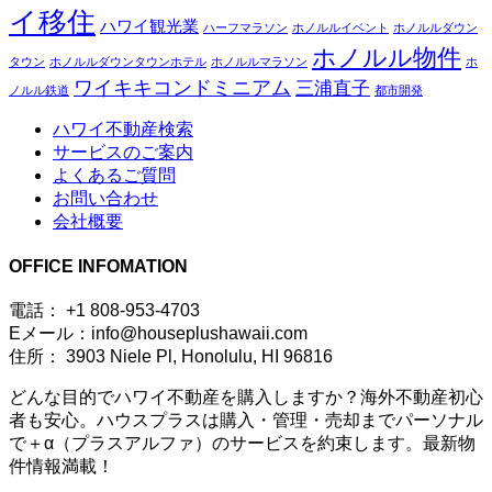
イ移住
ハワイ観光業
ハーフマラソン
ホノルルイベント
ホノルルダウン
ホノルル物件
タウン
ホノルルダウンタウンホテル
ホノルルマラソン
ホ
ワイキキコンドミニアム
三浦直子
ノルル鉄道
都市開発
ハワイ不動産検索
サービスのご案内
よくあるご質問
お問い合わせ
会社概要
OFFICE INFOMATION
電話： +1 808-953-4703
Eメール：info@houseplushawaii.com
住所： 3903 Niele Pl, Honolulu, HI 96816
どんな目的でハワイ不動産を購入しますか？海外不動産初心
者も安心。ハウスプラスは購入・管理・売却までパーソナル
で＋α（プラスアルファ）のサービスを約束します。最新物
件情報満載！