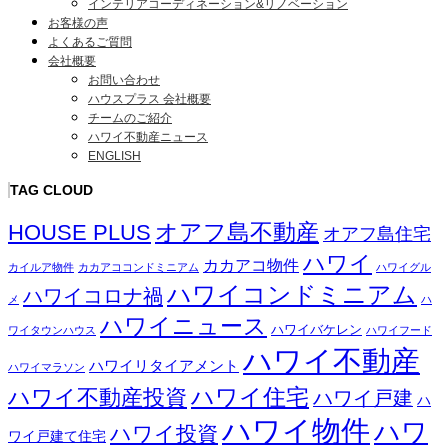
インテリアコーディネーション&リノベーション
お客様の声
よくあるご質問
会社概要
お問い合わせ
ハウスプラス 会社概要
チームのご紹介
ハワイ不動産ニュース
ENGLISH
TAG CLOUD
オアフ島不動産
HOUSE PLUS
オアフ島住宅
ハワイ
カカアコ物件
カイルア物件
カカアココンドミニアム
ハワイグル
ハワイコンドミニアム
ハワイコロナ禍
メ
ハ
ハワイニュース
ハワイバケレン
ワイタウンハウス
ハワイフード
ハワイ不動産
ハワイリタイアメント
ハワイマラソン
ハワイ住宅
ハワイ不動産投資
ハワイ戸建
ハ
ハワイ物件
ハワ
ハワイ投資
ワイ戸建て住宅