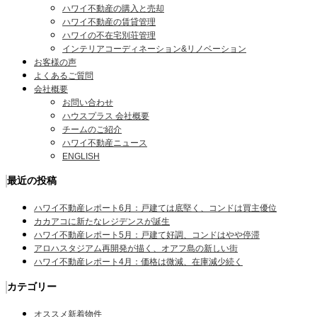
ハワイ不動産の購入と売却
ハワイ不動産の賃貸管理
ハワイの不在宅別荘管理
インテリアコーディネーション&リノベーション
お客様の声
よくあるご質問
会社概要
お問い合わせ
ハウスプラス 会社概要
チームのご紹介
ハワイ不動産ニュース
ENGLISH
最近の投稿
ハワイ不動産レポート6月：戸建ては底堅く、コンドは買主優位
カカアコに新たなレジデンスが誕生
ハワイ不動産レポート5月：戸建て好調、コンドはやや停滞
アロハスタジアム再開発が描く、オアフ島の新しい街
ハワイ不動産レポート4月：価格は微減、在庫減少続く
カテゴリー
オススメ新着物件