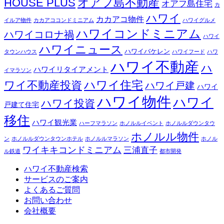
オアフ島不動産
HOUSE PLUS
オアフ島住宅
カ
ハワイ
カカアコ物件
イルア物件
カカアココンドミニアム
ハワイグルメ
ハワイコンドミニアム
ハワイコロナ禍
ハワイ
ハワイニュース
ハワイバケレン
タウンハウス
ハワイフード
ハワ
ハワイ不動産
ハ
ハワイリタイアメント
イマラソン
ハワイ住宅
ワイ不動産投資
ハワイ戸建
ハワイ
ハワイ物件
ハワイ
ハワイ投資
戸建て住宅
移住
ハワイ観光業
ハーフマラソン
ホノルルイベント
ホノルルダウンタウ
ホノルル物件
ン
ホノルルダウンタウンホテル
ホノルルマラソン
ホノル
ワイキキコンドミニアム
三浦直子
ル鉄道
都市開発
ハワイ不動産検索
サービスのご案内
よくあるご質問
お問い合わせ
会社概要