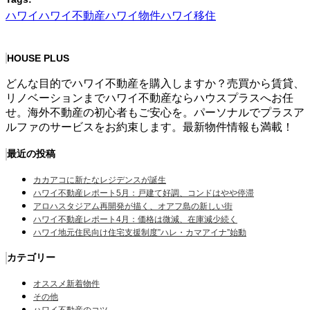
ハワイ
ハワイ不動産
ハワイ物件
ハワイ移住
HOUSE PLUS
どんな目的でハワイ不動産を購入しますか？売買から賃貸、
リノベーションまでハワイ不動産ならハウスプラスへお任
せ。海外不動産の初心者もご安心を。パーソナルでプラスア
ルファのサービスをお約束します。最新物件情報も満載！
最近の投稿
カカアコに新たなレジデンスが誕生
ハワイ不動産レポート5月：戸建て好調、コンドはやや停滞
アロハスタジアム再開発が描く、オアフ島の新しい街
ハワイ不動産レポート4月：価格は微減、在庫減少続く
ハワイ地元住民向け住宅支援制度”ハレ・カマアイナ”始動
カテゴリー
オススメ新着物件
その他