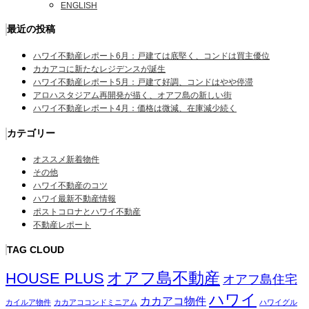
ENGLISH
最近の投稿
ハワイ不動産レポート6月：戸建ては底堅く、コンドは買主優位
カカアコに新たなレジデンスが誕生
ハワイ不動産レポート5月：戸建て好調、コンドはやや停滞
アロハスタジアム再開発が描く、オアフ島の新しい街
ハワイ不動産レポート4月：価格は微減、在庫減少続く
カテゴリー
オススメ新着物件
その他
ハワイ不動産のコツ
ハワイ最新不動産情報
ポストコロナとハワイ不動産
不動産レポート
TAG CLOUD
オアフ島不動産
HOUSE PLUS
オアフ島住宅
ハワイ
カカアコ物件
カイルア物件
カカアココンドミニアム
ハワイグル