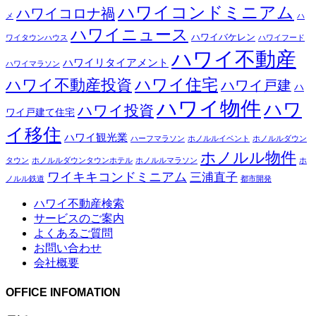
ハワイコンドミニアム
ハワイコロナ禍
メ
ハ
ハワイニュース
ハワイバケレン
ワイタウンハウス
ハワイフード
ハワイ不動産
ハワイリタイアメント
ハワイマラソン
ハワイ住宅
ハワイ不動産投資
ハワイ戸建
ハ
ハワイ物件
ハワ
ハワイ投資
ワイ戸建て住宅
イ移住
ハワイ観光業
ハーフマラソン
ホノルルイベント
ホノルルダウン
ホノルル物件
タウン
ホノルルダウンタウンホテル
ホノルルマラソン
ホ
ワイキキコンドミニアム
三浦直子
ノルル鉄道
都市開発
ハワイ不動産検索
サービスのご案内
よくあるご質問
お問い合わせ
会社概要
OFFICE INFOMATION