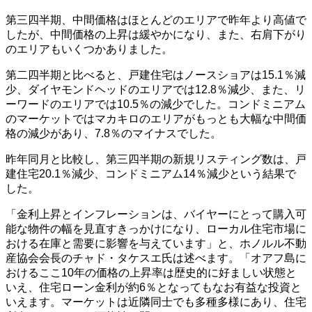
第三四半期、中間価格はほとんどのエリアで昨年より高値で
したが、中間価格の上昇は緩やかになり、また、右肩下がり
のエリアもいくつかありました。
第二四半期と比べると、戸建住宅はノースショアは15.1％減
少、ダイヤモンドヘッドのエリアでは12.8％減少、また、リ
ーワードのエリアでは10.5％の減少でした。コンドミニアム
のマーケットではマカキロのエリアがもっとも大幅な中間価
格の減少があり、7.8％のマイナスでした。
昨年同月と比較し、第三四半期の新規リスティング数は、戸
建住宅20.1％減少、コンドミニアム14％減少という結果で
した。
「金利上昇とインフレーションは、バイヤーにとって購入可
能な物件の幅を見直すきっかけになり、ローカル住宅市場に
おける在庫と需要に影響を与えています」と、ホノルル不動
産協会会長のチャド・タケスエ氏は述べます。「オアフ島に
おけるここ10年の価格の上昇率は歴史的に好ましい状態と
いえ、住宅ローン金利が約6％となってもなお有益な投資と
いえます。マーケットは近隣同士でも多種多様にあり、住宅