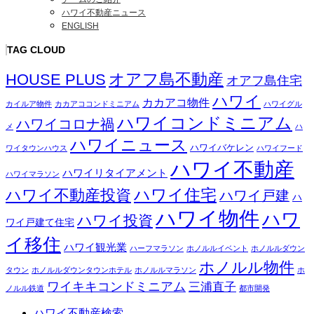
ハワイ不動産ニュース
ENGLISH
TAG CLOUD
オアフ島不動産
HOUSE PLUS
オアフ島住宅
ハワイ
カカアコ物件
カイルア物件
カカアココンドミニアム
ハワイグル
ハワイコンドミニアム
ハワイコロナ禍
メ
ハ
ハワイニュース
ハワイバケレン
ワイタウンハウス
ハワイフード
ハワイ不動産
ハワイリタイアメント
ハワイマラソン
ハワイ住宅
ハワイ不動産投資
ハワイ戸建
ハ
ハワイ物件
ハワ
ハワイ投資
ワイ戸建て住宅
イ移住
ハワイ観光業
ハーフマラソン
ホノルルイベント
ホノルルダウン
ホノルル物件
タウン
ホノルルダウンタウンホテル
ホノルルマラソン
ホ
ワイキキコンドミニアム
三浦直子
ノルル鉄道
都市開発
ハワイ不動産検索