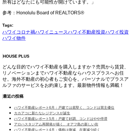
所有はどなたにも可能性が開けています。」
参考：Honolulu Board of REALTORS®
Tags:
ハワイコロナ禍
ハワイニュース
ハワイ不動産投資
ハワイ投資
ハワイ物件
HOUSE PLUS
どんな目的でハワイ不動産を購入しますか？売買から賃貸、
リノベーションまでハワイ不動産ならハウスプラスへお任
せ。海外不動産の初心者もご安心を。パーソナルでプラスア
ルファのサービスをお約束します。最新物件情報も満載！
最近の投稿
ハワイ不動産レポート6月：戸建ては底堅く、コンドは買主優位
カカアコに新たなレジデンスが誕生
ハワイ不動産レポート5月：戸建て好調、コンドはやや停滞
アロハスタジアム再開発が描く、オアフ島の新しい街
ハワイ不動産レポート4月：価格は微減、在庫減少続く