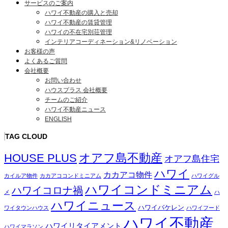
サービスのご案内
ハワイ不動産の購入と売却
ハワイ不動産の賃貸管理
ハワイの不在宅別荘管理
インテリアコーディネーション&リノベーション
お客様の声
よくあるご質問
会社概要
お問い合わせ
ハウスプラス 会社概要
チームのご紹介
ハワイ不動産ニュース
ENGLISH
TAG CLOUD
オアフ島不動産
HOUSE PLUS
オアフ島住宅
ハワイ
カカアコ物件
カイルア物件
カカアココンドミニアム
ハワイグル
ハワイコンドミニアム
ハワイコロナ禍
メ
ハ
ハワイニュース
ハワイバケレン
ワイタウンハウス
ハワイフード
ハワイ不動産
ハワイリタイアメント
ハワイマラソン