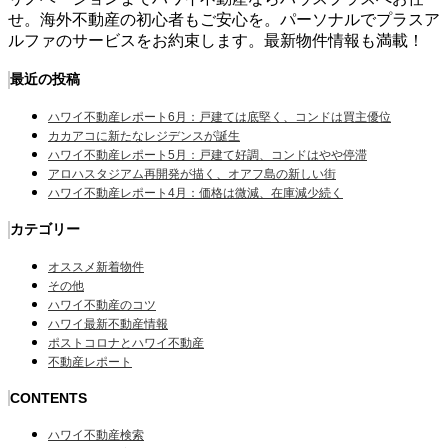
せ。海外不動産の初心者もご安心を。パーソナルでプラスア
ルファのサービスをお約束します。最新物件情報も満載！
最近の投稿
ハワイ不動産レポート6月：戸建ては底堅く、コンドは買主優位
カカアコに新たなレジデンスが誕生
ハワイ不動産レポート5月：戸建て好調、コンドはやや停滞
アロハスタジアム再開発が描く、オアフ島の新しい街
ハワイ不動産レポート4月：価格は微減、在庫減少続く
カテゴリー
オススメ新着物件
その他
ハワイ不動産のコツ
ハワイ最新不動産情報
ポストコロナとハワイ不動産
不動産レポート
CONTENTS
ハワイ不動産検索