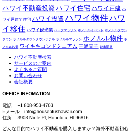
ハワイ住宅
ハワイ不動産投資
ハワイ戸建
ハ
ハワイ物件
ハワ
ハワイ投資
ワイ戸建て住宅
イ移住
ハワイ観光業
ハーフマラソン
ホノルルイベント
ホノルルダウン
ホノルル物件
タウン
ホノルルダウンタウンホテル
ホノルルマラソン
ホ
ワイキキコンドミニアム
三浦直子
ノルル鉄道
都市開発
ハワイ不動産検索
サービスのご案内
よくあるご質問
お問い合わせ
会社概要
OFFICE INFOMATION
電話： +1 808-953-4703
Eメール：info@houseplushawaii.com
住所： 3903 Niele Pl, Honolulu, HI 96816
どんな目的でハワイ不動産を購入しますか？海外不動産初心