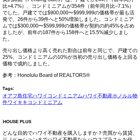
比+4.7%）、コンドミニアムが354件（前年同月比−7.1%）
でした。戸建てでは$900,000〜$999,999の価格帯が最も活
発で、26件から39件へと50%増加しました。コンドミニア
ムでは$300,000〜$599,999の価格帯が契約の約45%を占め
ましたが、前年の187件から158件へと15.5%減少しまし
た。
売り出し価格より高く売れた割合は前年と同じで、戸建ての
25%、コンドミニアムの10%が当初の売り出し価格を上回る
価格で成約しました。
参考：Honolulu Board of REALTORS®
Tags:
オアフ島住宅
ハワイコンドミニアム
ハワイ不動産
ホノルル物
件
ワイキキコンドミニアム
HOUSE PLUS
どんな目的でハワイ不動産を購入しますか？売買から賃貸、
リノベーションまでハワイ不動産ならハウスプラスへお任