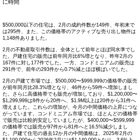
に時間
$500,000以下の住宅は、2月の成約件数が149件、年初来で
は295件、また、この価格帯のアクティブな売り出し物件は
1,148件ありました。
2月の不動産取引件数は、全体として前年とほぼ同水準でし
た。戸建住宅の販売は前年同月比6%増となり、昨年2月の
167件に対し177件でした。一方、コンドミニアムの販売は
291件で、前年の293件から0.7%減とほぼ横ばいでした。
2月の戸建て市場では、$500,000〜$999,999の価格帯の販売
が前年同月比28.3%増となり、46件から59件へ増加しまし
た。さらに高価格帯でも販売が増加しており、$1,200,000〜
$1,299,999は8件から20件へ、$1.9M以上は20件から31件へ
増えました。これらの増加が、今月の中間価格の上昇につな
がっています。コンドミニアム市場では、ほとんどの価格帯
で販売は比較的安定していましたが、$400,000〜$599,999
の価格帯では販売が97件から81件へと16.5%減少しまし
た。戸建て住宅の過去12か月の中間価格は、2025年2月の
$1,100,000から2026年2月には$1,140,000となり、3.6%上