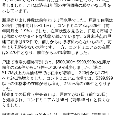
昇しました。これは過去1年間の住宅価格の緩やかな上昇を
示しています。
新規売り出し件数は前年とほぼ同水準でした。戸建て住宅は
284件（前年同月比+1.1%）、コンドミニアムは629件（前
年同月比−1.9%）でした。在庫状況を見ると、戸建て市場で
は供給がややタイトな状態が続いています。2月末時点の戸
建て在庫は673件で、前月からはほぼ変わらないものの、前
年より7.6%少ない水準です。一方、コンドミニアムの在庫
は2,276件となり、前年から5.4%増加しました。
戸建て市場の価格帯別では、$500,000〜$999,999の在庫が
前年の256件から177件へと30.9%減少しました。逆に、
$1.7M以上の高価格帯では在庫が増加し、220件から273件
へと24.1%増えました。コンドミニアム市場では、$399,999
以下の価格帯の在庫が最も増え、27.6%増の786件となりま
した。
販売までの日数（中央値）は、戸建てが17日（前年23日）
と短縮され、コンドミニアムは56日（前年48日）と長くな
りました。
契約締結（Pending Sales）は、戸建てが244件（前年同月