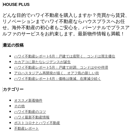
HOUSE PLUS
どんな目的でハワイ不動産を購入しますか？売買から賃貸、
リノベーションまでハワイ不動産ならハウスプラスへお任
せ。海外不動産の初心者もご安心を。パーソナルでプラスア
ルファのサービスをお約束します。最新物件情報も満載！
最近の投稿
ハワイ不動産レポート6月：戸建ては底堅く、コンドは買主優位
カカアコに新たなレジデンスが誕生
ハワイ不動産レポート5月：戸建て好調、コンドはやや停滞
アロハスタジアム再開発が描く、オアフ島の新しい街
ハワイ不動産レポート4月：価格は微減、在庫減少続く
カテゴリー
オススメ新着物件
その他
ハワイ不動産のコツ
ハワイ最新不動産情報
ポストコロナとハワイ不動産
不動産レポート