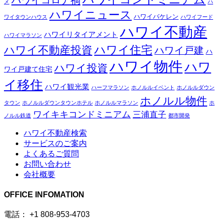
メ
ハ
ハワイニュース
ハワイバケレン
ワイタウンハウス
ハワイフード
ハワイ不動産
ハワイリタイアメント
ハワイマラソン
ハワイ住宅
ハワイ不動産投資
ハワイ戸建
ハ
ハワイ物件
ハワ
ハワイ投資
ワイ戸建て住宅
イ移住
ハワイ観光業
ハーフマラソン
ホノルルイベント
ホノルルダウン
ホノルル物件
タウン
ホノルルダウンタウンホテル
ホノルルマラソン
ホ
ワイキキコンドミニアム
三浦直子
ノルル鉄道
都市開発
ハワイ不動産検索
サービスのご案内
よくあるご質問
お問い合わせ
会社概要
OFFICE INFOMATION
電話： +1 808-953-4703