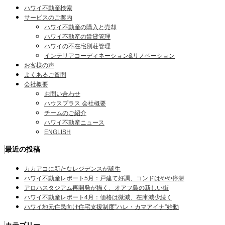
ハワイ不動産検索
サービスのご案内
ハワイ不動産の購入と売却
ハワイ不動産の賃貸管理
ハワイの不在宅別荘管理
インテリアコーディネーション&リノベーション
お客様の声
よくあるご質問
会社概要
お問い合わせ
ハウスプラス 会社概要
チームのご紹介
ハワイ不動産ニュース
ENGLISH
最近の投稿
カカアコに新たなレジデンスが誕生
ハワイ不動産レポート5月：戸建て好調、コンドはやや停滞
アロハスタジアム再開発が描く、オアフ島の新しい街
ハワイ不動産レポート4月：価格は微減、在庫減少続く
ハワイ地元住民向け住宅支援制度”ハレ・カマアイナ”始動
カテゴリー