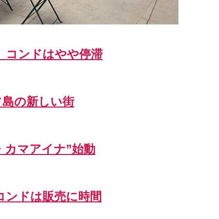
、コンドはやや停滞
フ島の新しい街
・カマアイナ”始動
コンドは販売に時間