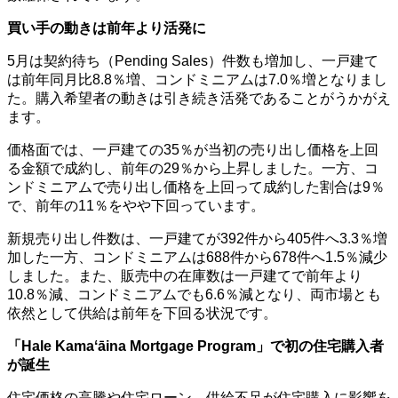
買い手の動きは前年より活発に
5月は契約待ち（Pending Sales）件数も増加し、一戸建て
は前年同月比8.8％増、コンドミニアムは7.0％増となりまし
た。購入希望者の動きは引き続き活発であることがうかがえ
ます。
価格面では、一戸建ての35％が当初の売り出し価格を上回
る金額で成約し、前年の29％から上昇しました。一方、コ
ンドミニアムで売り出し価格を上回って成約した割合は9％
で、前年の11％をやや下回っています。
新規売り出し件数は、一戸建てが392件から405件へ3.3％増
加した一方、コンドミニアムは688件から678件へ1.5％減少
しました。また、販売中の在庫数は一戸建てで前年より
10.8％減、コンドミニアムでも6.6％減となり、両市場とも
依然として供給は前年を下回る状況です。
「Hale Kamaʻāina Mortgage Program」で初の住宅購入者
が誕生
住宅価格の高騰や住宅ローン、供給不足が住宅購入に影響を