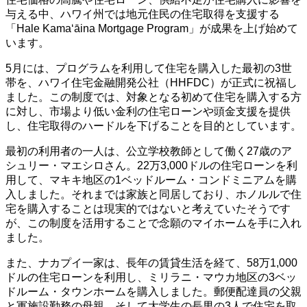
与える中、ハワイ州では地元住民の住宅取得を支援する
「Hale Kamaʻāina Mortgage Program」が成果を上げ始めて
います。
5月には、プログラムを利用して住宅を購入した最初の3世
帯を、ハワイ住宅金融開発公社（HHFDC）が正式に祝福し
ました。この制度では、対象となる初めて住宅を購入する方
に対し、市場より低い金利の住宅ローンや頭金支援を提供
し、住宅取得のハードルを下げることを目的としています。
最初の利用者の一人は、公立学校教師として働く27歳のア
シュリー・マエシロさん。22万3,000ドルの住宅ローンを利
用して、マキキ地区の1ベッドルーム・コンドミニアムを購
入しました。それまでは家族と同居しており、ホノルルで住
宅を購入することは現実的ではないと考えていたそうです
が、この制度を活用することで念願のマイホームを手に入れ
ました。
また、ナカプイ一家は、長年の賃貸生活を経て、58万1,000
ドルの住宅ローンを利用し、ミリラニ・マウカ地区の3ベッ
ドルーム・タウンホームを購入しました。郵便配達員の父親
と軍施設勤務の母親、そして大学生の長男の3人で住宅を取