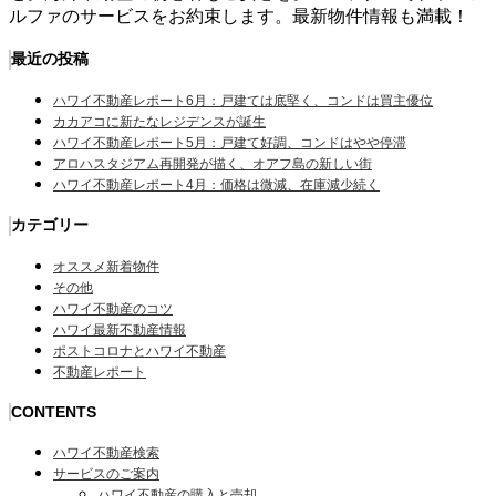
ルファのサービスをお約束します。最新物件情報も満載！
最近の投稿
ハワイ不動産レポート6月：戸建ては底堅く、コンドは買主優位
カカアコに新たなレジデンスが誕生
ハワイ不動産レポート5月：戸建て好調、コンドはやや停滞
アロハスタジアム再開発が描く、オアフ島の新しい街
ハワイ不動産レポート4月：価格は微減、在庫減少続く
カテゴリー
オススメ新着物件
その他
ハワイ不動産のコツ
ハワイ最新不動産情報
ポストコロナとハワイ不動産
不動産レポート
CONTENTS
ハワイ不動産検索
サービスのご案内
ハワイ不動産の購入と売却