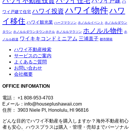
ハワイ住宅
ハワイ不動産投資
ハワイ戸建
ハ
ハワイ物件
ハワ
ハワイ投資
ワイ戸建て住宅
イ移住
ハワイ観光業
ハーフマラソン
ホノルルイベント
ホノルルダウン
ホノルル物件
タウン
ホノルルダウンタウンホテル
ホノルルマラソン
ホ
ワイキキコンドミニアム
三浦直子
ノルル鉄道
都市開発
ハワイ不動産検索
サービスのご案内
よくあるご質問
お問い合わせ
会社概要
OFFICE INFOMATION
電話： +1 808-953-4703
Eメール：info@houseplushawaii.com
住所： 3903 Niele Pl, Honolulu, HI 96816
どんな目的でハワイ不動産を購入しますか？海外不動産初心
者も安心。ハウスプラスは購入・管理・売却までパーソナル