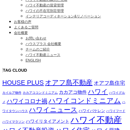
ハワイ不動産の賃貸管理
ハワイの不在宅別荘管理
インテリアコーディネーション&リノベーション
お客様の声
よくあるご質問
会社概要
お問い合わせ
ハウスプラス 会社概要
チームのご紹介
ハワイ不動産ニュース
ENGLISH
TAG CLOUD
オアフ島不動産
HOUSE PLUS
オアフ島住宅
ハワイ
カカアコ物件
カイルア物件
カカアココンドミニアム
ハワイグル
ハワイコンドミニアム
ハワイコロナ禍
メ
ハ
ハワイニュース
ハワイバケレン
ワイタウンハウス
ハワイフード
ハワイ不動産
ハワイリタイアメント
ハワイマラソン