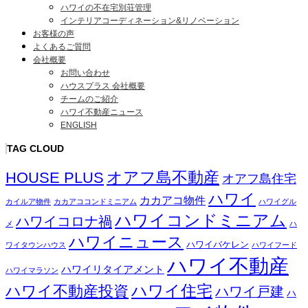
ハワイの不在宅別荘管理
インテリアコーディネーション&リノベーション
お客様の声
よくあるご質問
会社概要
お問い合わせ
ハウスプラス 会社概要
チームのご紹介
ハワイ不動産ニュース
ENGLISH
TAG CLOUD
オアフ島不動産
HOUSE PLUS
オアフ島住宅
ハワイ
カカアコ物件
カイルア物件
カカアココンドミニアム
ハワイグル
ハワイコンドミニアム
ハワイコロナ禍
メ
ハ
ハワイニュース
ハワイバケレン
ワイタウンハウス
ハワイフード
ハワイ不動産
ハワイリタイアメント
ハワイマラソン
ハワイ住宅
ハワイ不動産投資
ハワイ戸建
ハ