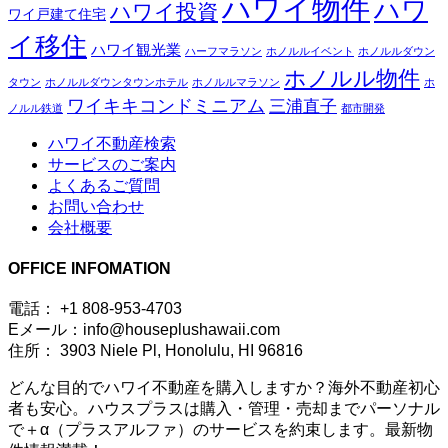
ハワイ物件
ハワ
ハワイ投資
ワイ戸建て住宅
イ移住
ハワイ観光業
ハーフマラソン
ホノルルイベント
ホノルルダウン
ホノルル物件
タウン
ホノルルダウンタウンホテル
ホノルルマラソン
ホ
ワイキキコンドミニアム
三浦直子
ノルル鉄道
都市開発
ハワイ不動産検索
サービスのご案内
よくあるご質問
お問い合わせ
会社概要
OFFICE INFOMATION
電話： +1 808-953-4703
Eメール：info@houseplushawaii.com
住所： 3903 Niele Pl, Honolulu, HI 96816
どんな目的でハワイ不動産を購入しますか？海外不動産初心
者も安心。ハウスプラスは購入・管理・売却までパーソナル
で＋α（プラスアルファ）のサービスを約束します。最新物