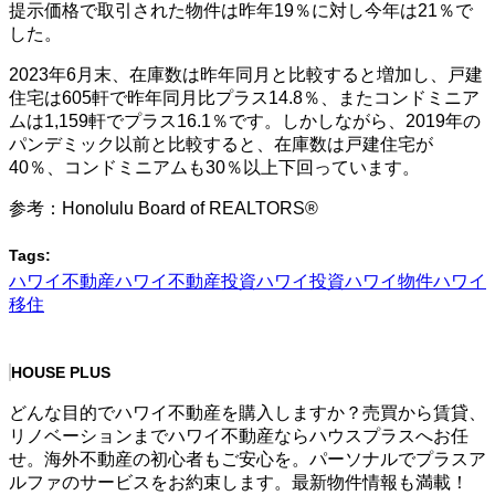
提示価格で取引された物件は昨年19％に対し今年は21％で
した。
2023年6月末、在庫数は昨年同月と比較すると増加し、戸建
住宅は605軒で昨年同月比プラス14.8％、またコンドミニア
ムは1,159軒でプラス16.1％です。しかしながら、2019年の
パンデミック以前と比較すると、在庫数は戸建住宅が
40％、コンドミニアムも30％以上下回っています。
参考：Honolulu Board of REALTORS®
Tags:
ハワイ不動産
ハワイ不動産投資
ハワイ投資
ハワイ物件
ハワイ
移住
HOUSE PLUS
どんな目的でハワイ不動産を購入しますか？売買から賃貸、
リノベーションまでハワイ不動産ならハウスプラスへお任
せ。海外不動産の初心者もご安心を。パーソナルでプラスア
ルファのサービスをお約束します。最新物件情報も満載！