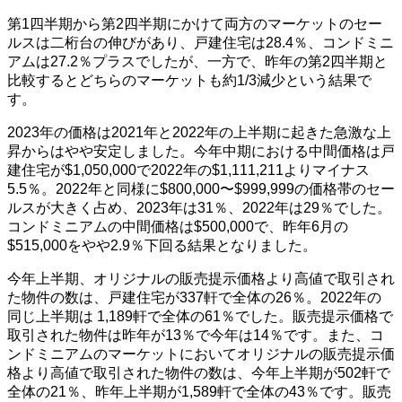
第1四半期から第2四半期にかけて両方のマーケットのセー
ルスは二桁台の伸びがあり、戸建住宅は28.4％、コンドミニ
アムは27.2％プラスでしたが、一方で、昨年の第2四半期と
比較するとどちらのマーケットも約1/3減少という結果で
す。
2023年の価格は2021年と2022年の上半期に起きた急激な上
昇からはやや安定しました。今年中期における中間価格は戸
建住宅が$1,050,000で2022年の$1,111,211よりマイナス
5.5％。2022年と同様に$800,000〜$999,999の価格帯のセー
ルスが大きく占め、2023年は31％、2022年は29％でした。
コンドミニアムの中間価格は$500,000で、昨年6月の
$515,000をやや2.9％下回る結果となりました。
今年上半期、オリジナルの販売提示価格より高値で取引され
た物件の数は、戸建住宅が337軒で全体の26％。2022年の
同じ上半期は 1,189軒で全体の61％でした。販売提示価格で
取引された物件は昨年が13％で今年は14％です。また、コ
ンドミニアムのマーケットにおいてオリジナルの販売提示価
格より高値で取引された物件の数は、今年上半期が502軒で
全体の21％、昨年上半期が1,589軒で全体の43％です。販売