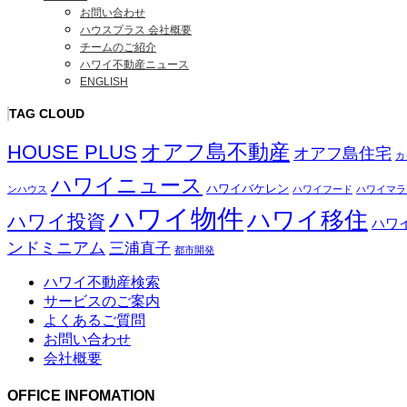
お問い合わせ
ハウスプラス 会社概要
チームのご紹介
ハワイ不動産ニュース
ENGLISH
TAG CLOUD
オアフ島不動産
HOUSE PLUS
オアフ島住宅
カ
ハワイニュース
ハワイバケレン
ンハウス
ハワイフード
ハワイマラ
ハワイ物件
ハワイ移住
ハワイ投資
ハワ
ンドミニアム
三浦直子
都市開発
ハワイ不動産検索
サービスのご案内
よくあるご質問
お問い合わせ
会社概要
OFFICE INFOMATION