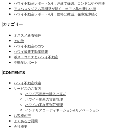
ハワイ不動産レポート5月：戸建て好調、コンドはやや停滞
アロハスタジアム再開発が描く、オアフ島の新しい街
ハワイ不動産レポート4月：価格は微減、在庫減少続く
カテゴリー
オススメ新着物件
その他
ハワイ不動産のコツ
ハワイ最新不動産情報
ポストコロナとハワイ不動産
不動産レポート
CONTENTS
ハワイ不動産検索
サービスのご案内
ハワイ不動産の購入と売却
ハワイ不動産の賃貸管理
ハワイの不在宅別荘管理
インテリアコーディネーション&リノベーション
お客様の声
よくあるご質問
会社概要