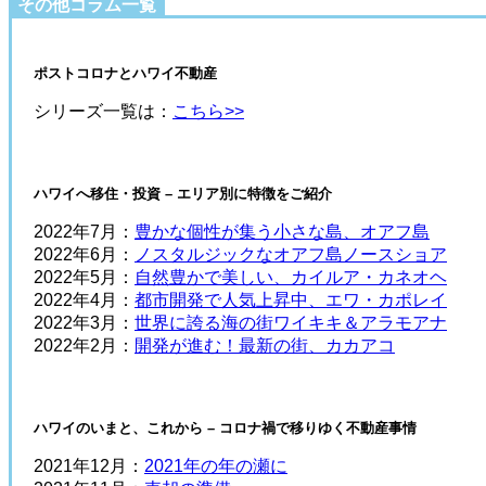
その他コラム一覧
ポストコロナとハワイ不動産
シリーズ一覧は：
こちら>>
ハワイへ移住・投資 – エリア別に特徴をご紹介
2022年7月：
豊かな個性が集う小さな島、オアフ島
2022年6月：
ノスタルジックなオアフ島ノースショア
2022年5月：
自然豊かで美しい、カイルア・カネオヘ
2022年4月：
都市開発で人気上昇中、エワ・カポレイ
2022年3月：
世界に誇る海の街ワイキキ＆アラモアナ
2022年2月：
開発が進む！最新の街、カカアコ
ハワイのいまと、これから – コロナ禍で移りゆく不動産事情
2021年12月：
2021年の年の瀬に