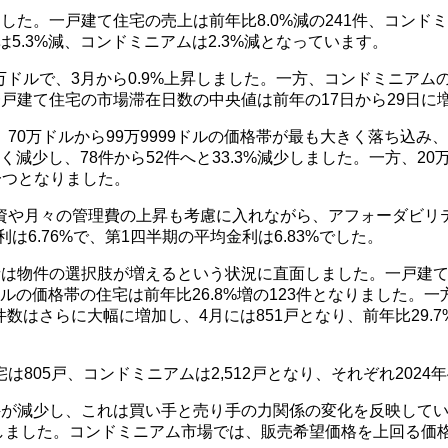
た。一戸建て住宅の売上は前年比8.0%減の241件、コンドミ
5.3%減、コンドミニアムは2.3%減となっています。
ドルで、3月から0.9%上昇しました。一方、コンドミニアムの中間
戸建て住宅の市場滞在日数の中央値は前年の17日から29日に増
0万ドルから99万9999ドルの価格帯が最も大きく落ち込み、取
く減少し、78件から52件へと33.3%減少しました。一方、2
の一つとなりました。
資や月々の管理費の上昇も考慮に入れながら、アフォーダビリテ
6.76%で、第1四半期の平均金利は6.83%でした。
は物件の選択肢が増えるという状況に直面しました。一戸建て住
ルの価格帯の住宅は前年比26.8%増の123件となりました。一方
件数はさらに大幅に増加し、4月には851戸となり、前年比29.
5戸、コンドミニアムは2,512戸となり、それぞれ2024年4月
件が減少し、これは買い手と売り手の力関係の変化を反映して
減少しました。コンドミニアム市場では、販売希望価格を上回る価