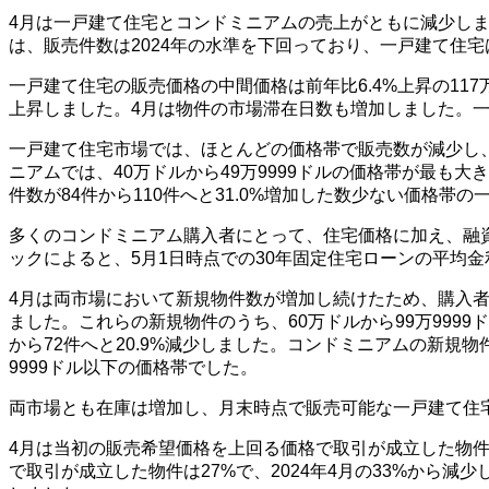
4月は一戸建て住宅とコンドミニアムの売上がともに減少しまし
は、販売件数は2024年の水準を下回っており、一戸建て住宅は
一戸建て住宅の販売価格の中間価格は前年比6.4%上昇の117万
上昇しました。4月は物件の市場滞在日数も増加しました。一
一戸建て住宅市場では、ほとんどの価格帯で販売数が減少し、7
ニアムでは、40万ドルから49万9999ドルの価格帯が最も大き
件数が84件から110件へと31.0%増加した数少ない価格帯
多くのコンドミニアム購入者にとって、住宅価格に加え、融
ックによると、5月1日時点での30年固定住宅ローンの平均金利は
4月は両市場において新規物件数が増加し続けたため、購入者
ました。これらの新規物件のうち、60万ドルから99万9999ド
から72件へと20.9%減少しました。コンドミニアムの新規物
9999ドル以下の価格帯でした。
両市場とも在庫は増加し、月末時点で販売可能な一戸建て住宅は80
4月は当初の販売希望価格を上回る価格で取引が成立した物
で取引が成立した物件は27%で、2024年4月の33%から