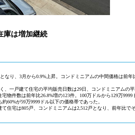
、在庫は増加継続
となり、3月から0.9%上昇。コンドミニアムの中間価格は前年比4.
く、一戸建て住宅の平均販売日数は29日、コンドミニアムの平
宅物件数は前年比26.8%増の123件。100万ドルから129万99
ち約60%が59万9999ドル以下の価格帯であった。
宅は805戸、コンドミニアムは2,512戸となり、前年比でそれぞ