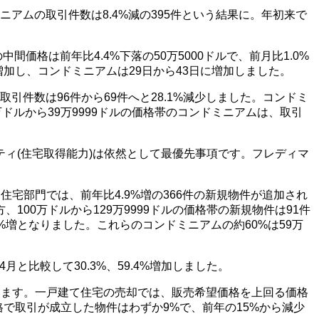
ニアムの取引件数は8.4%減の395件という結果に。年初来で
価格は前年比4.4%下落の50万5000ドルで、前月比1.0%
加し、コンドミニアムは29日から43日に増加しました。
引件数は96件から69件へと28.1%減少しました。コンドミ
0万ドルから39万9999ドルの価格帯のコンドミニアムは、取引
ィ(住宅取得能力)は依然として最優先事項です。フレディマ
宅部門では、前年比4.9%増の366件の新規物件が追加され
、100万ドルから129万9999ドルの価格帯の新規物件は91件
7%増となりました。これらのコンドミニアムの約60%は59万
と比較して30.3%、59.4%増加しました。
います。一戸建て住宅の売却では、販売希望価格を上回る価格
格で取引が成立した物件はわずか9%で、前年の15%から減少