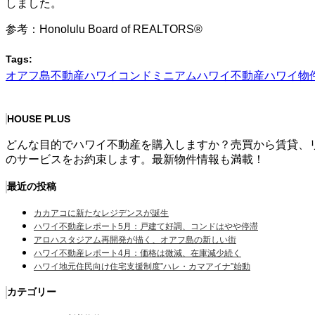
しました。
参考：Honolulu Board of REALTORS®
Tags:
オアフ島不動産
ハワイコンドミニアム
ハワイ不動産
ハワイ物
HOUSE PLUS
どんな目的でハワイ不動産を購入しますか？売買から賃貸、
のサービスをお約束します。最新物件情報も満載！
最近の投稿
カカアコに新たなレジデンスが誕生
ハワイ不動産レポート5月：戸建て好調、コンドはやや停滞
アロハスタジアム再開発が描く、オアフ島の新しい街
ハワイ不動産レポート4月：価格は微減、在庫減少続く
ハワイ地元住民向け住宅支援制度”ハレ・カマアイナ”始動
カテゴリー